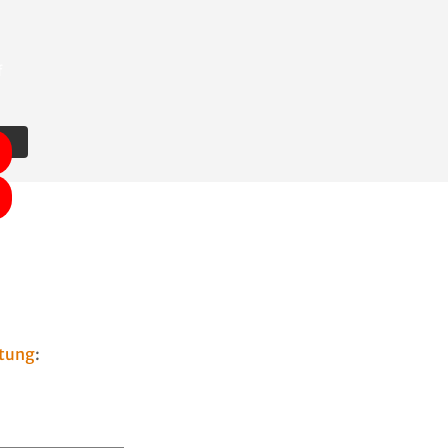
f
tung
: