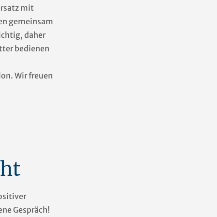
ersatz mit
nden gemeinsam
ichtig, daher
tter bedienen
lon. Wir freuen
ht
sitiver
ene Gespräch!