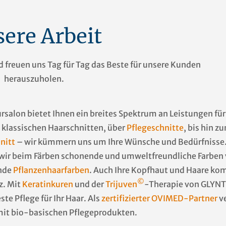
ere Arbeit
nd freuen uns Tag für Tag das Beste für unsere Kunden
herauszuholen.
ursalon bietet Ihnen ein breites Spektrum an Leistungen f
 klassischen Haarschnitten, über
Pflegeschnitte
, bis hin z
nitt
– wir kümmern uns um Ihre Wünsche und Bedürfnisse.
wir beim Färben schonende und umweltfreundliche Farben
nde
Pflanzenhaarfarben
. Auch Ihre Kopfhaut und Haare ko
©
z. Mit
Keratinkuren
und der
Trijuven
-Therapie von GLYNT
ste Pflege für Ihr Haar. Als
zertifizierter OVIMED-Partner
v
it bio-basischen Pflegeprodukten.