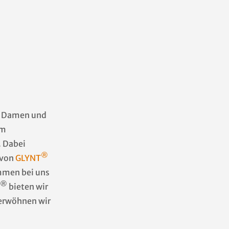
ür Damen und
um
 Dabei
®
 von
GLYNT
mmen bei uns
®
bieten wir
erwöhnen wir