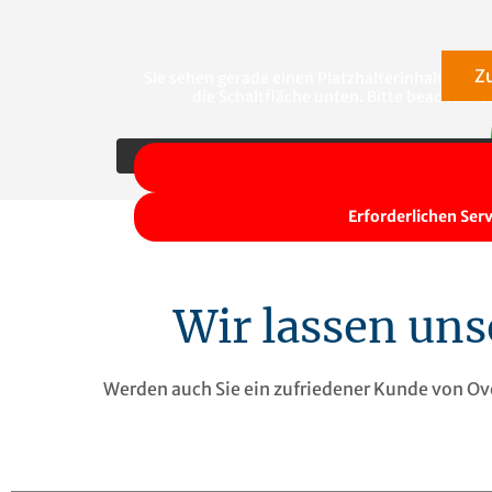
Z
Sie sehen gerade einen Platzhalterinhalt von
Y
die Schaltfläche unten. Bitte beachten 
Erforderlichen Ser
Wir lassen un
Werden auch Sie ein zufriedener Kunde von Ov